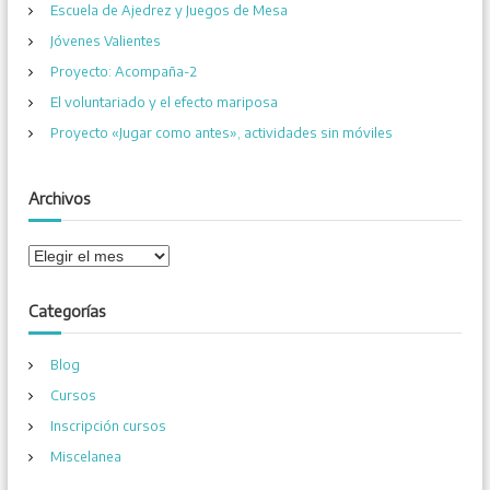
Escuela de Ajedrez y Juegos de Mesa
:
Jóvenes Valientes
Proyecto: Acompaña-2
El voluntariado y el efecto mariposa
Proyecto «Jugar como antes», actividades sin móviles
Archivos
A
r
c
Categorías
h
i
Blog
v
o
Cursos
s
Inscripción cursos
Miscelanea