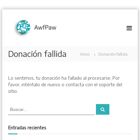
S
a
l
t
a
r
Donación fallida
a
Inicio
Donación fallida
l
c
o
n
Lo sentimos, tu donación ha fallado al procesarse. Por
t
favor, inténtalo de nuevo o contacta con el soporte del
e
sitio.
n
i
B
B
d
u
u
s
o
s
c
a
c
Entradas recientes
r
a
r