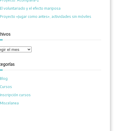
Proyecto: Acompaña-2
El voluntariado y el efecto mariposa
Proyecto «Jugar como antes», actividades sin móviles
chivos
tegorías
Blog
Cursos
Inscripción cursos
Miscelanea