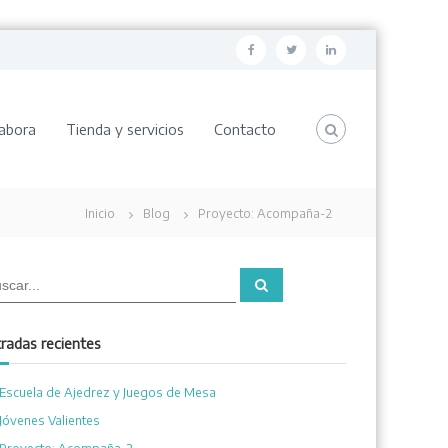
F
T
L
a
w
i
c
i
n
abora
Tienda y servicios
Contacto
e
t
k
b
t
e
o
e
d
Inicio
Blog
Proyecto: Acompaña-2
o
r
i
k
n
B
u
s
c
a
radas recientes
r
Escuela de Ajedrez y Juegos de Mesa
Jóvenes Valientes