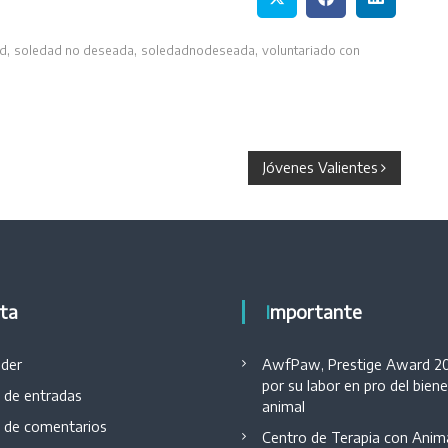
,
,
,
ad
soledad no deseada
soledadnodeseada
voluntariado con
Jóvenes Valientes
eta
Importante
der
AwfPaw, Prestige Award 2
por su labor en pro del bien
 de entradas
animal
 de comentarios
Centro de Terapia con Anim