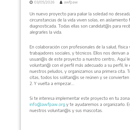
03/05/2026
awfpaw
Un nuevo proyecto para paliar la soledad no desead
circunstancias de la vida viven solas, en aislamiento 
diagnosticada. Todas ellas son candidat@s para rec
alegrarles la vida.
En colaboración con profesionales de la salud, física
trabajadores sociales, y técnicos. Ellos nos derivan a
usuari@s de este proyecto a nuestro centro,. Aquí 
voluntari@ con el perfil más adecuado a su perfil, l
nuestros peludos, y organizamos una primera cita. T
citas, todos los solitari@s se reúnen y se conviert
2. Y vuelta a empezar…
Si te interesa implementar este proyecto en tu zona
info@awfpaw.org
y te ayudaremos a organizarlo. Est
nuestros voluntari@s y sus mascotas.