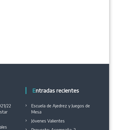
Entradas recientes
021/22
Escuela de Ajedrez y Juegos de
estar
Mesa
Jóvenes Valientes
ales
Proyecto: Acompaña-2