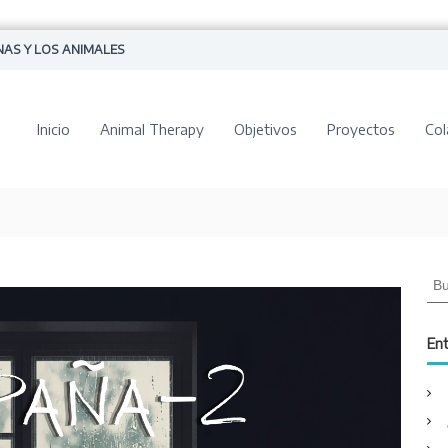
NAS Y LOS ANIMALES
Inicio
Animal Therapy
Objetivos
Proyectos
Col
B
u
s
c
Ent
a
r
: