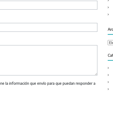
Ar
A
r
c
Ca
h
i
v
o
s
e la información que envío para que puedan responder a