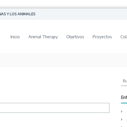
NAS Y LOS ANIMALES
Inicio
Animal Therapy
Objetivos
Proyectos
Col
B
u
s
c
Ent
a
r
: