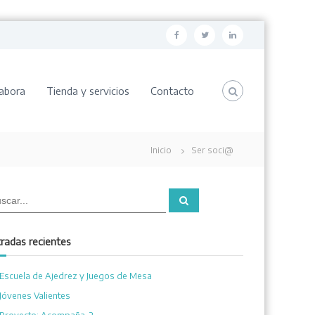
F
T
L
a
w
i
c
i
n
abora
Tienda y servicios
Contacto
e
t
k
b
t
e
o
e
d
Inicio
Ser soci@
o
r
i
k
n
B
u
s
c
a
radas recientes
r
Escuela de Ajedrez y Juegos de Mesa
Jóvenes Valientes