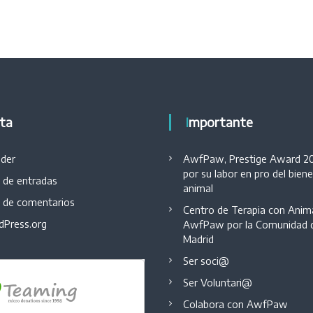
eta
Importante
der
AwfPaw, Prestige Award 2
por su labor en pro del bien
 de entradas
animal
 de comentarios
Centro de Terapia con Anim
Press.org
AwfPaw por la Comunidad 
Madrid
Ser soci@
Ser Voluntari@
Colabora con AwfPaw