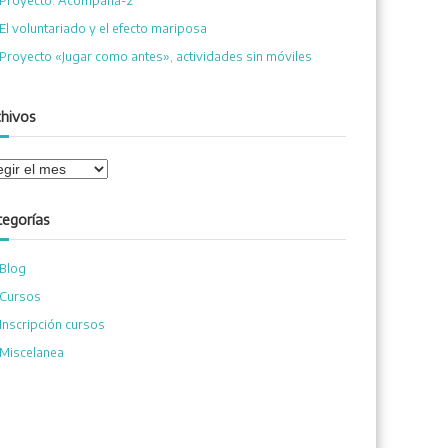
Proyecto: Acompaña-2
El voluntariado y el efecto mariposa
Proyecto «Jugar como antes», actividades sin móviles
chivos
tegorías
Blog
Cursos
Inscripción cursos
Miscelanea