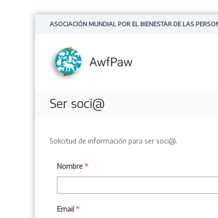
S
ASOCIACIÓN MUNDIAL POR EL BIENESTAR DE LAS PERSO
a
l
t
a
r
a
l
Ser soci@
c
o
n
t
Solicitud de información para ser soci@.
e
n
i
Nombre
*
d
o
Email
*