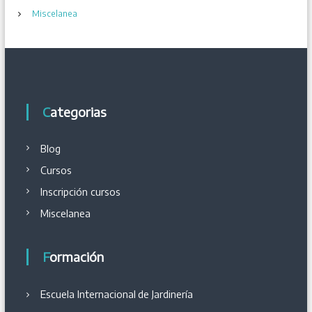
n
Miscelanea
t
r
a
Categorias
d
Blog
a
Cursos
Inscripción cursos
s
Miscelanea
Formación
Escuela Internacional
de
Jardinería