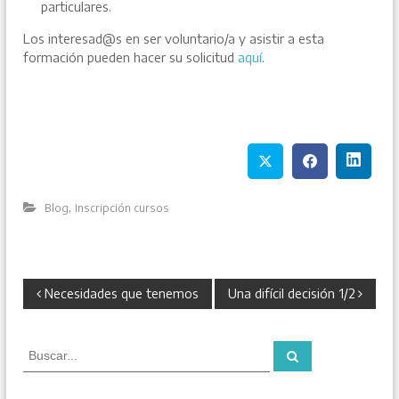
particulares.
Los interesad@s en ser voluntario/a y asistir a esta
formación pueden hacer su solicitud
aquí
.
,
Blog
Inscripción cursos
N
Necesidades que tenemos
Una difícil decisión 1/2
a
B
B
u
u
v
s
s
c