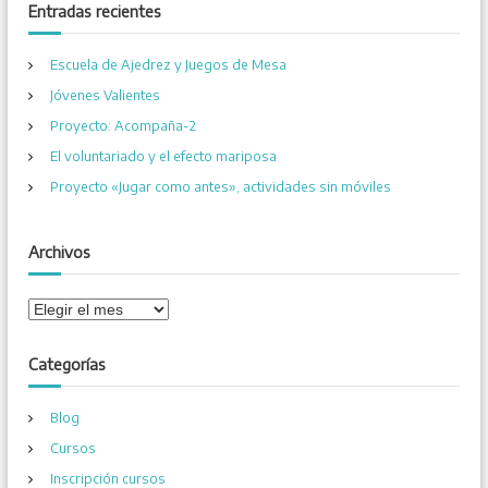
a
c
e
Entradas recientes
r
a
r
g
Escuela de Ajedrez y Juegos de Mesa
:
Jóvenes Valientes
a
Proyecto: Acompaña-2
El voluntariado y el efecto mariposa
c
Proyecto «Jugar como antes», actividades sin móviles
i
Archivos
ó
n
A
r
c
d
Categorías
h
i
e
Blog
v
o
Cursos
e
s
Inscripción cursos