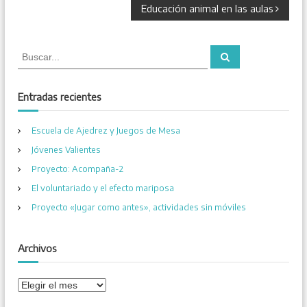
a
Educación animal en las aulas
v
B
B
e
u
u
s
s
c
a
c
g
Entradas recientes
r
a
r
a
Escuela de Ajedrez y Juegos de Mesa
:
Jóvenes Valientes
c
Proyecto: Acompaña-2
i
El voluntariado y el efecto mariposa
Proyecto «Jugar como antes», actividades sin móviles
ó
Archivos
n
d
A
r