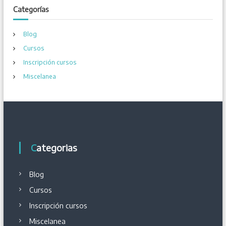
e
c
Categorías
h
i
e
Blog
v
o
Cursos
n
s
Inscripción cursos
t
Miscelanea
r
a
d
Categorias
a
Blog
s
Cursos
Inscripción cursos
Miscelanea