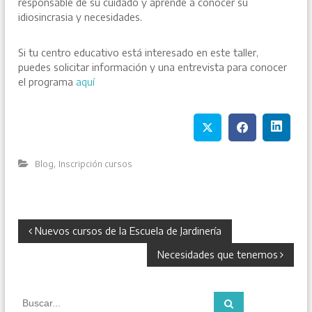
responsable de su cuidado y aprende a conocer su
idiosincrasia y necesidades.
Si tu centro educativo está interesado en este taller,
puedes solicitar información y una entrevista para conocer
el programa
aquí
,
Blog
Inscripción cursos
N
Nuevos cursos de la Escuela de Jardinería
Necesidades que tenemos
a
v
B
B
u