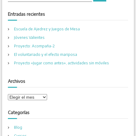
u
e
s
s
c
a
c
Entradas recientes
r
g
a
r
Escuela de Ajedrez y Juegos de Mesa
a
:
Jóvenes Valientes
c
Proyecto: Acompaña-2
El voluntariado y el efecto mariposa
i
Proyecto «Jugar como antes», actividades sin móviles
ó
Archivos
n
A
d
r
c
Categorías
e
h
i
e
Blog
v
o
Cursos