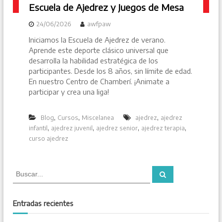
Escuela de Ajedrez y Juegos de Mesa
24/06/2026
awfpaw
Iniciamos la Escuela de Ajedrez de verano.
Aprende este deporte clásico universal que
desarrolla la habilidad estratégica de los
participantes. Desde los 8 años, sin límite de edad.
En nuestro Centro de Chamberí. ¡Animate a
participar y crea una liga!
,
,
,
Blog
Cursos
Miscelanea
ajedrez
ajedrez
,
,
,
,
infantil
ajedrez juvenil
ajedrez senior
ajedrez terapia
curso ajedrez
B
B
u
u
s
s
c
a
c
Entradas recientes
r
a