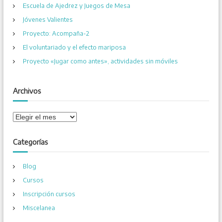
r
Escuela de Ajedrez y Juegos de Mesa
:
Jóvenes Valientes
Proyecto: Acompaña-2
El voluntariado y el efecto mariposa
Proyecto «Jugar como antes», actividades sin móviles
Archivos
A
r
c
Categorías
h
i
Blog
v
o
Cursos
s
Inscripción cursos
Miscelanea