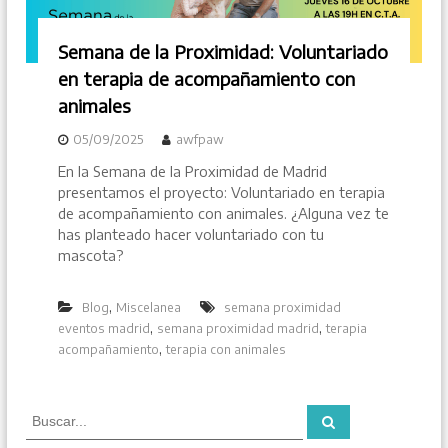
Semana de la Proximidad: Voluntariado
en terapia de acompañamiento con
animales
05/09/2025
awfpaw
En la Semana de la Proximidad de Madrid
presentamos el proyecto: Voluntariado en terapia
de acompañamiento con animales. ¿Alguna vez te
has planteado hacer voluntariado con tu
mascota?
,
Blog
Miscelanea
semana proximidad
,
,
eventos madrid
semana proximidad madrid
terapia
,
acompañamiento
terapia con animales
B
B
u
u
s