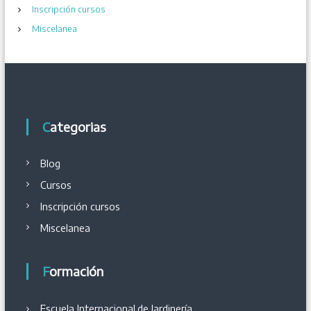
s
Inscripción cursos
Miscelanea
Categorias
Blog
Cursos
Inscripción cursos
Miscelanea
Formación
Escuela Internacional
de
Jardinería