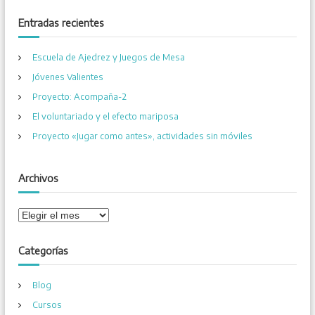
s
c
a
c
Entradas recientes
r
a
r
Escuela de Ajedrez y Juegos de Mesa
:
Jóvenes Valientes
Proyecto: Acompaña-2
El voluntariado y el efecto mariposa
Proyecto «Jugar como antes», actividades sin móviles
Archivos
A
r
c
Categorías
h
i
Blog
v
o
Cursos