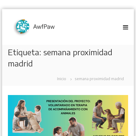
S
a
l
t
a
r
Etiqueta:
semana proximidad
a
l
madrid
c
o
n
Inicio
semana proximidad madrid
t
e
n
i
d
o