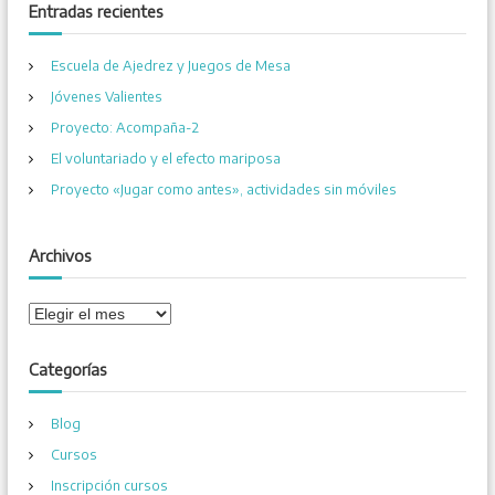
a
c
Entradas recientes
r
a
r
Escuela de Ajedrez y Juegos de Mesa
:
Jóvenes Valientes
Proyecto: Acompaña-2
El voluntariado y el efecto mariposa
Proyecto «Jugar como antes», actividades sin móviles
Archivos
A
r
c
Categorías
h
i
Blog
v
o
Cursos
s
Inscripción cursos