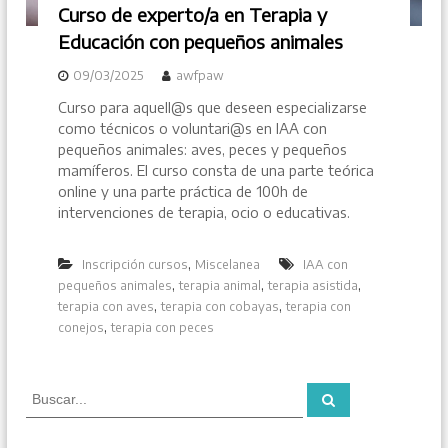
Curso de experto/a en Terapia y
Educación con pequeños animales
09/03/2025
awfpaw
Curso para aquell@s que deseen especializarse
como técnicos o voluntari@s en IAA con
pequeños animales: aves, peces y pequeños
mamíferos. El curso consta de una parte teórica
online y una parte práctica de 100h de
intervenciones de terapia, ocio o educativas.
,
Inscripción cursos
Miscelanea
IAA con
,
,
,
pequeños animales
terapia animal
terapia asistida
,
,
terapia con aves
terapia con cobayas
terapia con
,
conejos
terapia con peces
B
B
u
u
s
s
c