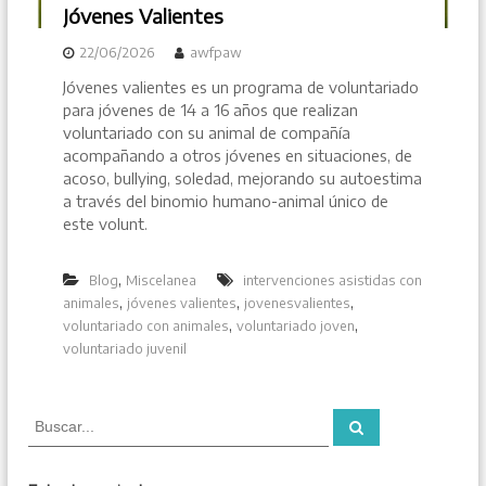
Jóvenes Valientes
22/06/2026
awfpaw
Jóvenes valientes es un programa de voluntariado
para jóvenes de 14 a 16 años que realizan
voluntariado con su animal de compañía
acompañando a otros jóvenes en situaciones, de
acoso, bullying, soledad, mejorando su autoestima
a través del binomio humano-animal único de
este volunt.
,
Blog
Miscelanea
intervenciones asistidas con
,
,
,
animales
jóvenes valientes
jovenesvalientes
,
,
voluntariado con animales
voluntariado joven
voluntariado juvenil
B
B
u
u
s
s
c
a