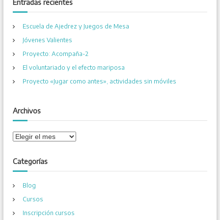
c
Entradas recientes
r
a
r
Escuela de Ajedrez y Juegos de Mesa
:
Jóvenes Valientes
Proyecto: Acompaña-2
El voluntariado y el efecto mariposa
Proyecto «Jugar como antes», actividades sin móviles
Archivos
A
r
c
Categorías
h
i
Blog
v
o
Cursos
s
Inscripción cursos