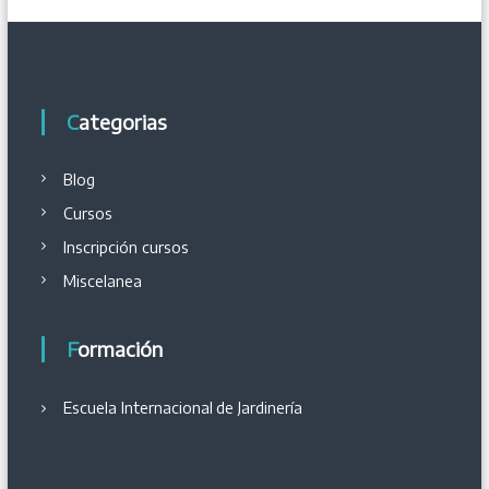
r
a
d
Categorias
a
Blog
s
Cursos
Inscripción cursos
Miscelanea
Formación
Escuela Internacional
de
Jardinería