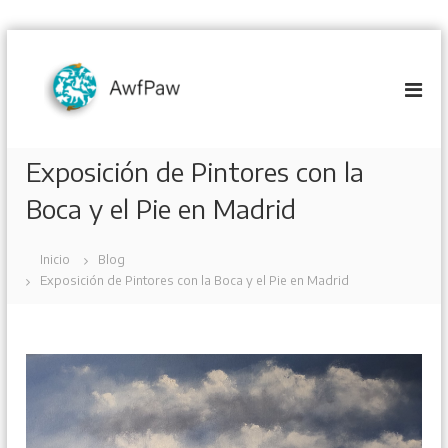
S
a
l
t
a
r
Exposición de Pintores con la
a
l
Boca y el Pie en Madrid
c
o
n
Inicio
Blog
t
Exposición de Pintores con la Boca y el Pie en Madrid
e
n
i
d
o