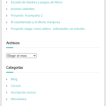
a
Escuela de Ajedrez y Juegos de Mesa
:
c
Jóvenes Valientes
Proyecto: Acompaña-2
i
El voluntariado y el efecto mariposa
Proyecto «Jugar como antes», actividades sin móviles
ó
n
Archivos
d
A
r
e
c
Categorías
h
e
i
Blog
v
n
o
Cursos
s
Inscripción cursos
t
Miscelanea