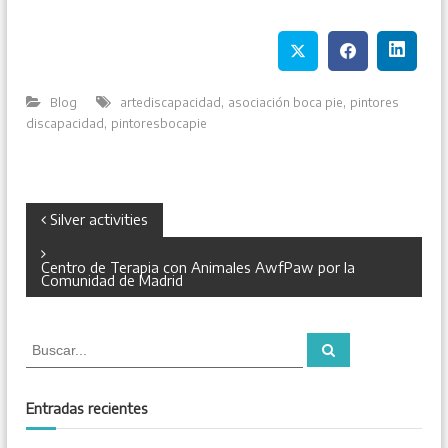
,
,
Blog
artediscapacidad
asociación boca pie
pintores
,
discapacidad
pintoresbocapie
N
Silver activities
a
Centro de Terapia con Animales AwfPaw por la
Comunidad de Madrid
v
B
e
B
u
u
s
s
c
g
a
c
Entradas recientes
r
a
r