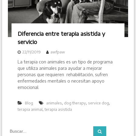
Diferencia entre terapia asistida y
servicio
22/11/2019
awfpaw
La terapia con animales es un tipo de programa
que utiliza animales para ayudar a mejorar
personas que requieren rehabilitación, sufren
enfermedades mentales o necesitan apoyo
emocional.
,
,
,
Blog
animales
dog therapy
service dog
,
terapia animal
terapia asistida
B
B
u
u