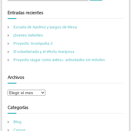
s
s
c
a
c
Entradas recientes
r
a
r
Escuela de Ajedrez y Juegos de Mesa
:
Jóvenes Valientes
Proyecto: Acompaña-2
El voluntariado y el efecto mariposa
Proyecto «Jugar como antes», actividades sin móviles
Archivos
A
r
c
Categorías
h
i
Blog
v
o
Cursos