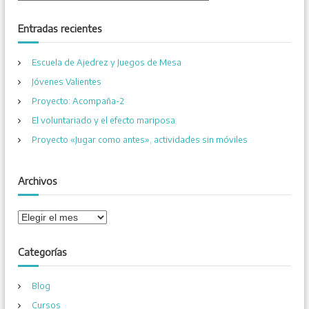
s
s
c
a
c
Entradas recientes
r
a
r
Escuela de Ajedrez y Juegos de Mesa
:
Jóvenes Valientes
Proyecto: Acompaña-2
El voluntariado y el efecto mariposa
Proyecto «Jugar como antes», actividades sin móviles
Archivos
A
r
c
Categorías
h
i
Blog
v
o
Cursos