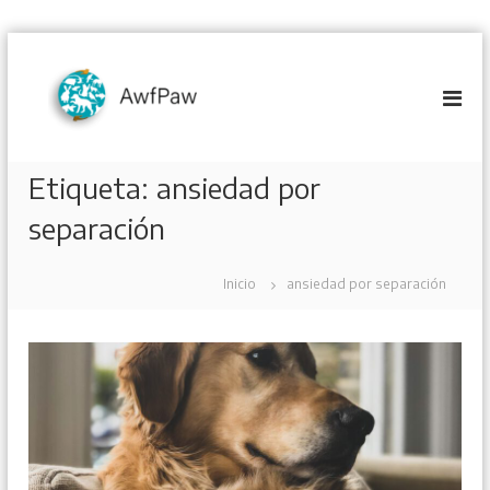
S
a
l
t
a
r
Etiqueta:
ansiedad por
a
l
separación
c
o
n
Inicio
ansiedad por separación
t
e
n
i
d
o