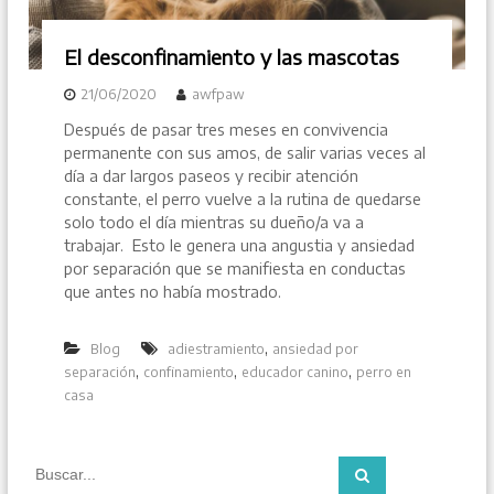
El desconfinamiento y las mascotas
21/06/2020
awfpaw
Después de pasar tres meses en convivencia
permanente con sus amos, de salir varias veces al
día a dar largos paseos y recibir atención
constante, el perro vuelve a la rutina de quedarse
solo todo el día mientras su dueño/a va a
trabajar. Esto le genera una angustia y ansiedad
por separación que se manifiesta en conductas
que antes no había mostrado.
,
Blog
adiestramiento
ansiedad por
,
,
,
separación
confinamiento
educador canino
perro en
casa
B
B
u
u