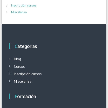
s
Inscripción cursos
Miscelanea
Categorias
Blog
Cursos
Inscripción cursos
Miscelanea
Formación