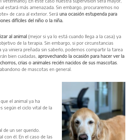
el veterinario). En este caso nuestra supervisión será mayor,
imal estará más amenazada. Sin embargo, procuraremos no
ote» de cara al exterior. Será
una ocasión estupenda para
ones difíciles del niño o la niña.
zar al animal
(mejor si ya lo está cuando llega a la casa) ya
jetivo de la terapia. Sin embargo, si por circunstancias
ya viniera preñada sin saberlo, podemos compartir la tarea
erán bien cuidadas,
aprovechando la ocasión para hacer ver la
achorros, crias o animales recién nacidos de sus mascotas
.
l abandono de mascotas en general.
 que el animal ya ha
egún el ciclo vital de la
l de un ser querido.
 con él. En el caso de las