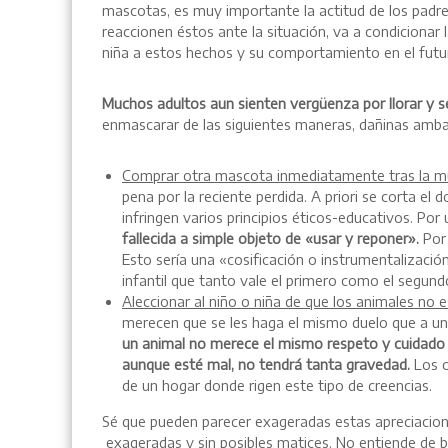
mascotas, es muy importante la actitud de los padr
reaccionen éstos ante la situación, va a condicionar 
niña a estos hechos y su comportamiento en el futu
Muchos adultos aun sienten vergüenza por llorar y se
enmascarar de las siguientes maneras, dañinas ambas 
Comprar otra mascota inmediatamente tras la mu
pena por la reciente perdida. A priori se corta el
infringen varios principios éticos-educativos. Por
fallecida a simple objeto de «usar y reponer».
Por 
Esto sería una «cosificación o instrumentalizació
infantil que tanto vale el primero como el segund
Aleccionar al niño o niña de que los animales no 
merecen que se les haga el mismo duelo que a u
un animal no merece el mismo respeto y cuidado 
aunque esté mal, no tendrá tanta gravedad.
Los c
de un hogar donde rigen este tipo de creencias.
Sé que pueden parecer exageradas estas apreciaciones
exageradas y sin posibles matices. No entiende de b