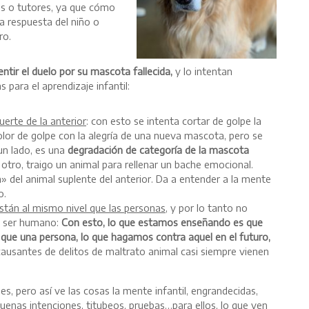
es o tutores, ya que cómo
la respuesta del niño o
ro.
ntir el duelo por su mascota fallecida,
y lo intentan
para el aprendizaje infantil:
erte de la anterior
: con esto se intenta cortar de golpe la
 dolor de golpe con la alegría de una nueva mascota, pero se
 un lado, es una
degradación de categoría de la mascota
otro, traigo un animal para rellenar un bache emocional.
n» del animal suplente del anterior. Da a entender a la mente
o.
están al mismo nivel que las personas
, y por lo tanto no
n ser humano:
Con esto, lo que estamos enseñando es que
que una persona, lo que hagamos contra aquel en el futuro,
ausantes de delitos de maltrato animal casi siempre vienen
, pero así ve las cosas la mente infantil, engrandecidas,
uenas intenciones, titubeos, pruebas…para ellos, lo que ven