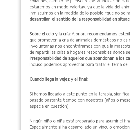
collarines, cambio de pienso, respetar indicaciones d
estaremos en modo «alerta», ya que la vida del an
inmiscuirnos en la medida de lo posible «que no se n
desarrollar el sentido de la responsabilidad en situaci
Sobre el celo y la cría:
A priori,
recomendamos esterili
que promover la cria de animales domésticos no es ob
involuntarias nos encontráramos con que la mascota 
de repartir las crías a hogares responsables donde s
irresponsabilidad de aquellos que abandonan a los c
Incluso podemos aprovechar para tratar el tema de
Cuando llega la vejez y el final:
Si hemos llegado a este punto en la terapia, significa
pasado bastante tiempo con nosotros (años o meses s
especie en cuestión)
Ningún niño o niña está preparado para asumir el fina
Especialmente si ha desarrollado un vínculo emocional