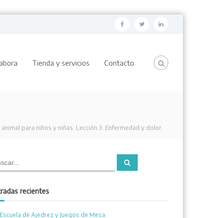
F
T
L
a
w
i
c
i
n
abora
Tienda y servicios
Contacto
e
t
k
b
t
e
o
e
d
o
r
i
k
n
 animal para niños y niñas. Lección 3. Enfermedad y dolor
B
u
s
c
a
radas recientes
r
Escuela de Ajedrez y Juegos de Mesa