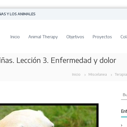
NAS Y LOS ANIMALES
Inicio
Animal Therapy
Objetivos
Proyectos
Col
iñas. Lección 3. Enfermedad y dolor
Inicio
Miscelanea
Terapia
B
u
s
c
Ent
a
r