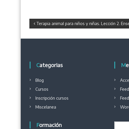
N
Terapia animal para niños y niñas. Lección 2. En
a
v
e
Categorias
M
g
Blog
Acce
a
Cursos
Feed
Inscripción cursos
Feed
c
Miscelanea
Word
i
Formación
ó