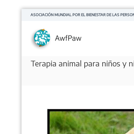
S
ASOCIACIÓN MUNDIAL POR EL BIENESTAR DE LAS PERSO
a
l
t
a
r
a
l
Terapia animal para niños y n
c
o
n
t
e
n
i
d
o